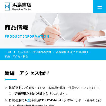
商品情報
PRODUCT INFORMATION
HOME
商品情報
高等学校の教材
高等学校 理科（2026年度版）
新編 アクセス物理
新編 アクセス物理
【対応教材のみ】解答・てびき・教師用付属物・付属テストにつきまして
は，
学校採用の場合にのみ
お付けいたします。
【対応教材のみ
※
】教師用CD・DVD-ROM・浜島Webサポート登録のご案
内は，
学校一括採用に
お付けします。