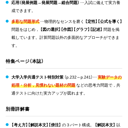
応用（発展例題→発展問題→総合問題）
…入試に備えて実力養
成できます。
多彩な問題形式
…物理的なセンスを磨く
【定性】【公式を導く】
問題をはじめ，
【図の選択】【作図】【グラフ】【記述】
問題を掲
載しています。計算問題以外の多面的なアプローチができま
す。
特集ページ（本誌）
大学入学共通テスト特別対策
（p.232～p.241）…
実験データの
処理・分析，見慣れない題材の問題
などの思考力問題で，共
通テストに向けた実力アップが図れます。
別冊詳解書
【考え方】【解説本文】【傍注】
の３パート構成。
【解説本文】
以