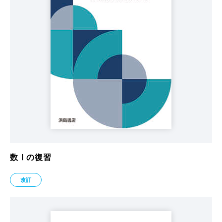
数Ⅰの復習
改訂