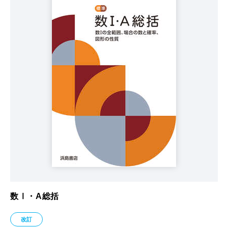
数Ⅰ・A総括
改訂