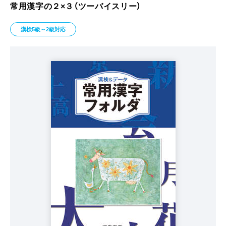
常用漢字の２×３（ツーバイスリー）
漢検5級～2級対応