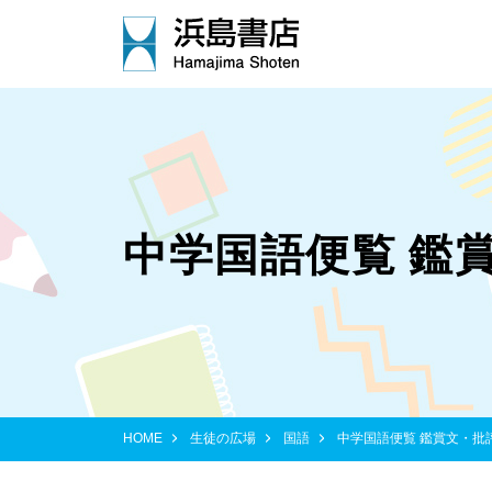
中学国語便覧 鑑
HOME
生徒の広場
国語
中学国語便覧 鑑賞文・批