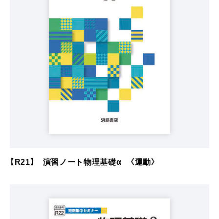
【R21】 演習ノート物理基礎α 〈運動〉