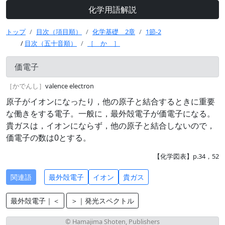
化学用語解説
トップ
目次（項目順）
化学基礎 2章
1節-2
/
目次（五十音順）
［ か ］
価電子
［かでんし］
valence electron
原子がイオンになったり，他の原子と結合するときに重要
な働きをする電子。一般に，最外殻電子が価電子になる。
貴ガスは，イオンにならず，他の原子と結合しないので，
価電子の数は0とする。
【化学図表】p.34，52
関連語
最外殻電子
イオン
貴ガス
最外殻電子｜＜
＞｜発光スペクトル
© Hamajima Shoten, Publishers