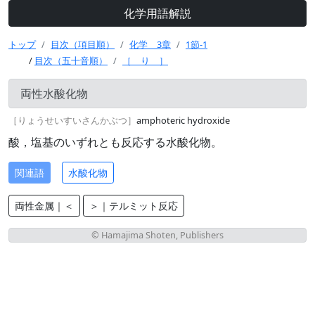
化学用語解説
トップ
目次（項目順）
化学 3章
1節-1
/
目次（五十音順）
［ り ］
両性水酸化物
［りょうせいすいさんかぶつ］
amphoteric hydroxide
酸，塩基のいずれとも反応する水酸化物。
関連語
水酸化物
両性金属｜＜
＞｜テルミット反応
© Hamajima Shoten, Publishers