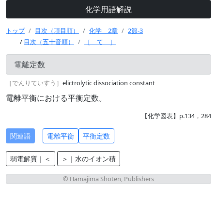
化学用語解説
トップ
目次（項目順）
化学 2章
2節-3
/
目次（五十音順）
［ て ］
電離定数
［でんりていすう］
elictrolytic dissociation constant
電離平衡における平衡定数。
【化学図表】p.134，284
関連語
電離平衡
平衡定数
弱電解質｜＜
＞｜水のイオン積
© Hamajima Shoten, Publishers