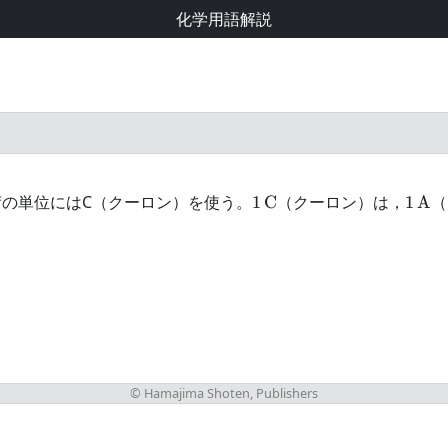
化学用語解説
1\unit{C}
1\un
の単位にはC（クーロン）を使う。
（クーロン）は，
（
1
C
1
A
© Hamajima Shoten, Publishers