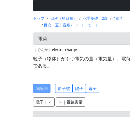
トップ
目次（項目順）
化学基礎 2章
1節-1
/
目次（五十音順）
［ て ］
電荷
［でんか］
electric charge
粒子（物体）がもつ電気の量（電気量）。電荷
である。
関連語
原子核
陽子
電子
電子｜＜
＞｜電気素量