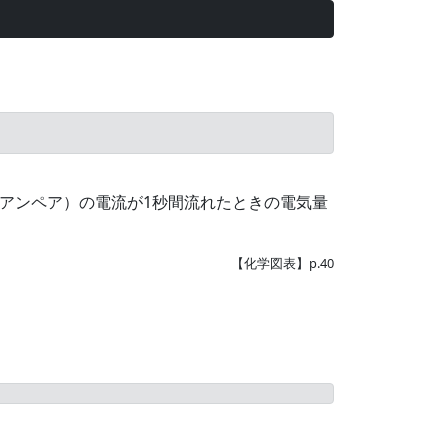
it{A}
アンペア）の電流が1秒間流れたときの電気量
【化学図表】p.40