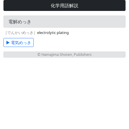
化学用語解説
電解めっき
［でんかいめっき］
electrolytic plating
▶ 電気めっき
© Hamajima Shoten, Publishers