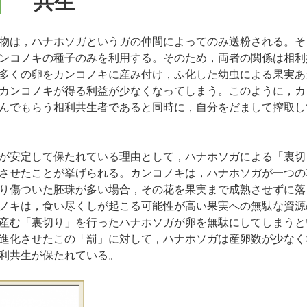
共生
物は，ハナホソガというガの仲間によってのみ送粉される。そ
ンコノキの種子のみを利用する。そのため，両者の関係は相利
多くの卵をカンコノキに産み付け，ふ化した幼虫による果実あ
カンコノキが得る利益が少なくなってしまう。このように，カ
んでもらう相利共生者であると同時に，自分をだまして搾取し
が安定して保たれている理由として，ハナホソガによる「裏切
させたことが挙げられる。カンコノキは，ハナホソガが一つの
り傷ついた胚珠が多い場合，その花を果実まで成熟させずに落
ノキは，食い尽くしが起こる可能性が高い果実への無駄な資源
産む「裏切り」を行ったハナホソガが卵を無駄にしてしまうと
進化させたこの「罰」に対して，ハナホソガは産卵数が少なく
利共生が保たれている。