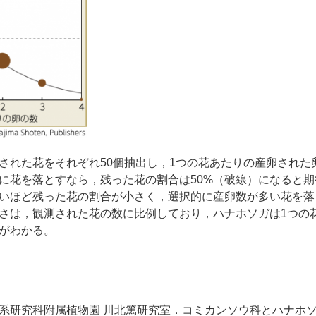
された花をそれぞれ50個抽出し，1つの花あたりの産卵された
に花を落とすなら，残った花の割合は50%（破線）になると
いほど残った花の割合が小さく，選択的に産卵数が多い花を落
さは，観測された花の数に比例しており，ハナホソガは1つの
がわかる。
系研究科附属植物園 川北篤研究室．コミカンソウ科とハナホ