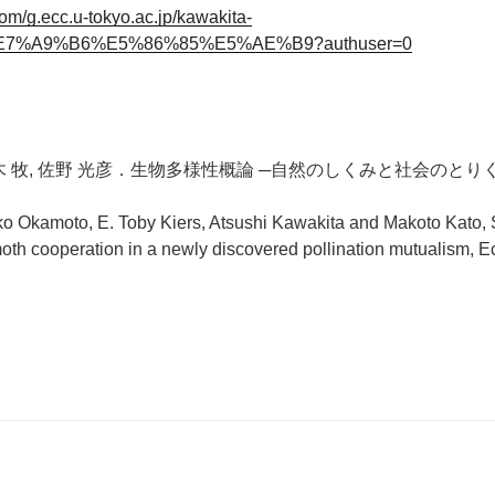
com/g.ecc.u-tokyo.ac.jp/kawakita-
E7%A9%B6%E5%86%85%E5%AE%B9?authuser=0
, 鈴木 牧, 佐野 光彦．生物多様性概論 ─自然のしくみと社会のと
o Okamoto, E. Toby Kiers, Atsushi Kawakita and Makoto Kato, S
oth cooperation in a newly discovered pollination mutualism, E