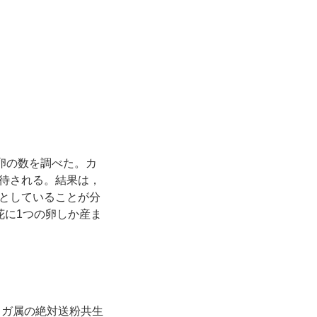
卵の数を調べた。カ
期待される。結果は，
としていることが分
花に1つの卵しか産ま
ソガ属の絶対送粉共生