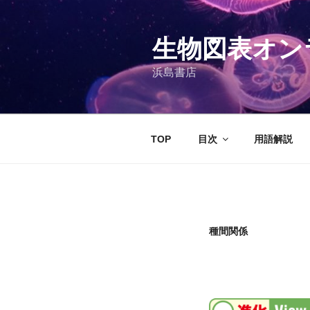
コ
ン
テ
生物図表オン
ン
浜島書店
ツ
へ
ス
キ
TOP
目次
用語解説
ッ
プ
種間関係