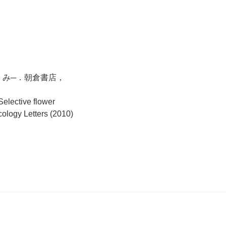
りくみ─．朝倉書店，
elective flower
cology Letters (2010)