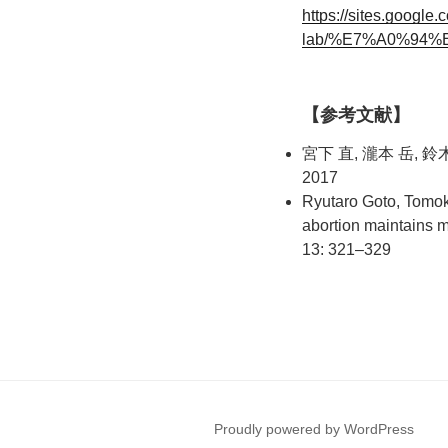
https://sites.google.
lab/%E7%A0%94%
【参考文献】
宮下 直, 瀧本 岳
2017
Ryutaro Goto, Tomok
abortion maintains m
13: 321–329
Proudly powered by WordPress