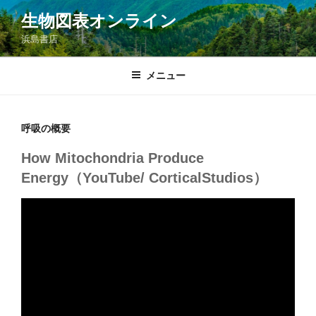
コ
生物図表オンライン
ン
浜島書店
テ
ン
ツ
メニュー
へ
ス
キ
呼吸の概要
ッ
How Mitochondria Produce
プ
Energy（YouTube/ CorticalStudios）