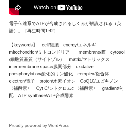
電子伝達系でATPが合成されるしくみが解説される（英
語）。［再生時間1:42］
【keywords】 cell/細胞 energy/エネルギ―
mitochondrion/ミトコンドリア membrane/膜 cytosol
/細胞質基質（サイトゾル） matrix/マトリックス
intermembrane space/膜間部分 oxidative
phosphorylation/酸化的リン酸化 complex/複合体
electron/電子 proton/水素イオン CoQ10/ユビキノン
〈補酵素〉 Cyt
C
/シトクロム
c
〈補酵素〉 gradient/勾
配 ATP synthase/ATP合成酵素
Proudly powered by WordPress