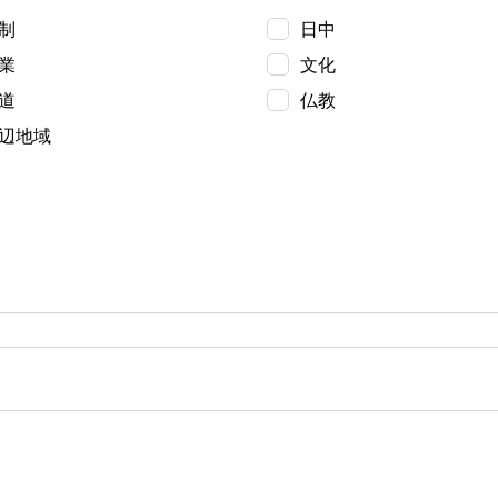
制
日中
業
文化
道
仏教
辺地域