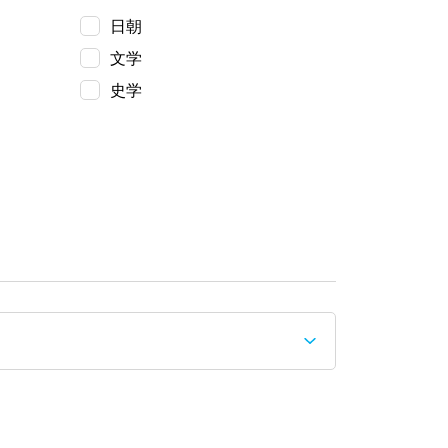
日朝
文学
史学