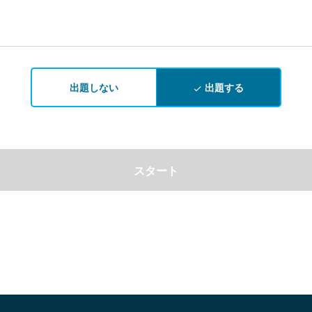
出題しない
出題する
done
スタート