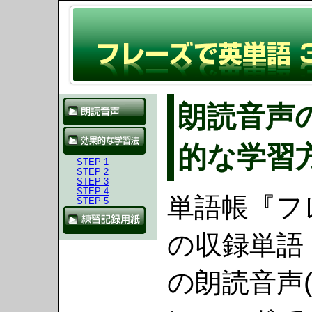
朗読音声
的な学習
STEP 1
STEP 2
STEP 3
STEP 4
単語帳『フ
STEP 5
の収録単語
の朗読音声(