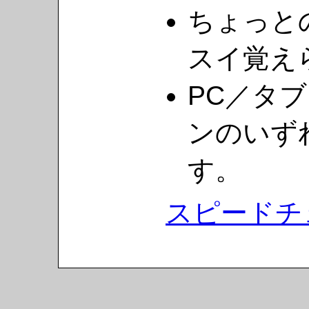
ちょっと
スイ覚え
PC／タ
ンのいず
す。
スピードチ